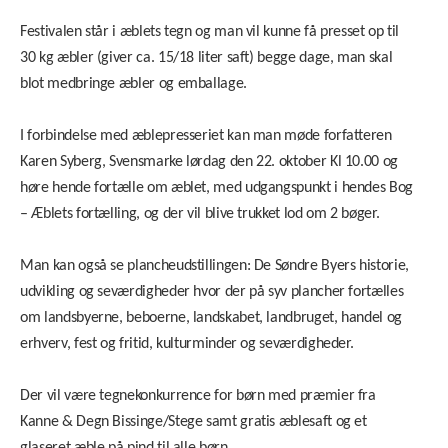
Festivalen står i æblets tegn og man vil kunne få presset op til
30 kg æbler (giver ca. 15/18 liter saft) begge dage, man skal
blot medbringe æbler og emballage.
I forbindelse med æblepresseriet kan man møde forfatteren
Karen Syberg, Svensmarke lørdag den 22. oktober Kl 10.00 og
høre hende fortælle om æblet, med udgangspunkt i hendes Bog
– Æblets fortælling, og der vil blive trukket lod om 2 bøger.
Man kan også se plancheudstillingen: De Søndre Byers historie,
udvikling og seværdigheder hvor der på syv plancher fortælles
om landsbyerne, beboerne, landskabet, landbruget, handel og
erhverv, fest og fritid, kulturminder og seværdigheder.
Der vil være tegnekonkurrence for børn med præmier fra
Kanne & Degn Bissinge/Stege samt gratis æblesaft og et
glaseret æble på pind til alle børn.