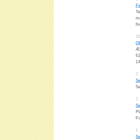
Fe
T
ma
fo
10
Ok
Æb
52
1
3.
S
Se
2.
Se
Pl
Fo
1.
S