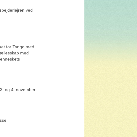
spejderlejren ved
ket for Tango med
 fællesskab med
menneskets
 3. og 4. november
sse.