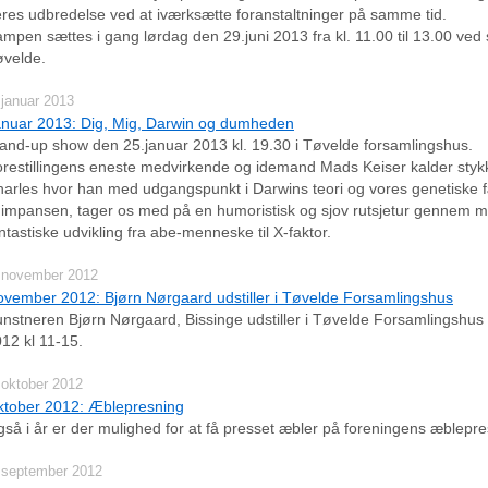
res udbredelse ved at iværksætte foranstaltninger på samme tid.
mpen sættes i gang lørdag den 29.juni 2013 fra kl. 11.00 til 13.00 ved 
velde.
 januar 2013
nuar 2013: Dig, Mig, Darwin og dumheden
and-up show den 25.januar 2013 kl. 19.30 i Tøvelde forsamlingshus.
restillingens eneste medvirkende og idemand Mads Keiser kalder styk
arles hvor han med udgangspunkt i Darwins teori og vores genetiske
impansen, tager os med på en humoristisk og sjov rutsjetur gennem 
ntastiske udvikling fra abe‐menneske til X‐faktor.
 november 2012
vember 2012: Bjørn Nørgaard udstiller i Tøvelde Forsamlingshus
nstneren Bjørn Nørgaard, Bissinge udstiller i Tøvelde Forsamlingshus
12 kl 11-15.
 oktober 2012
ktober 2012: Æblepresning
så i år er der mulighed for at få presset æbler på foreningens æblepre
 september 2012