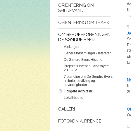
de
ORIENTERING OM
Ka
SPILDEVAND
Tø
ORIENTERING OM TRAFIK
5.
Ja
OM BEBOERFORENINGEN:
St
DE SØNDRE BYER
Fo
Vedtægter
Ch
Generalforsamlinger - referater
ch
De Søndre Byers Historie
fa
Projekt: "Levende Landsbyer"
2010-12
1.
7 plancher om De Søndre Byers
No
historie, udvikling og
seværdigheder
Ku
Tidligere aktiviteter
20
Lokalhistorie
1.
GALLERI
O
Og
FOTOKONKURRENCE
1.