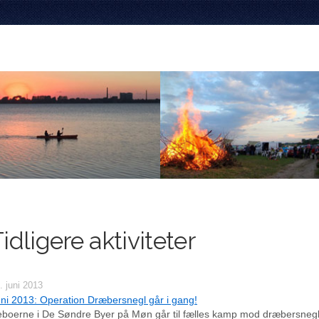
idligere aktiviteter
. juni 2013
ni 2013: Operation Dræbersnegl går i gang!
boerne i De Søndre Byer på Møn går til fælles kamp mod dræbersnegl