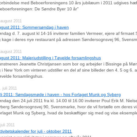
forbindelse med Beboerforeningens 10 års jubilæum i 2011 udgives hæf
eboerforeningen: De Søndre Byer 10 år"
 august 2011
ugust 2011: Sommersøndag i haven
ndag d. 7. august kl 14-16 inviterer familien Vermeer, ejere af firmaet 
 kage i deres nye restaurant på adressen Søndersognsvej 96, Svensm
 august 2011
gust 2011: Maleriudstilling i Tøvelde forsamlingshus
nstneren Jeanette Christjansen som bor og arbejder i Bissinge på 
 i New York om vinteren udstiller en del af sine billeder den 4. 5 og 6. 
velde forsamlingshus.
. juli 2011
li 2011: Søndagsmøde i haven - hos Forlaget Munk og Syberg
ndag den 24.juli 2011 fra kl. 14.00 til 16.00 inviterer Poul Erik M. Niel
berg Søndersognsvej 90, Svensmarke, hvor de vil fortælle om deres 
rlaget Munk og Syberg, hvad de beskæftiger sig med og vise eksempl
 juli 2011
tivitetskalender for juli - oktober 2011