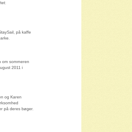
tet:
StaySail, på kaffe
arke.
Møn om sommeren
august 2011 i
sen og Karen
virksomhed
er på deres bøger.