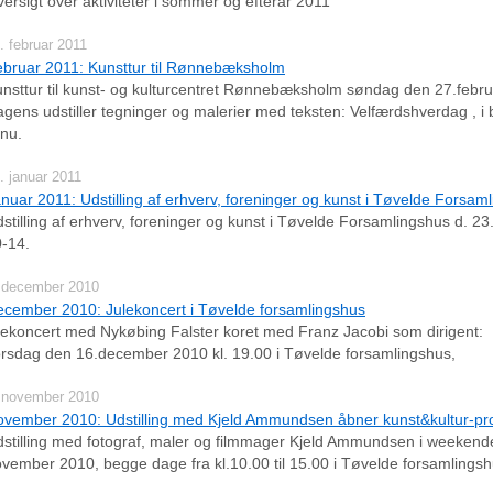
ersigt over aktiviteter i sommer og efterår 2011
. februar 2011
bruar 2011: Kunsttur til Rønnebæksholm
nsttur til kunst- og kulturcentret Rønnebæksholm søndag den 27.febru
gens udstiller tegninger og malerier med teksten: Velfærdshverdag , i b
l nu.
. januar 2011
nuar 2011: Udstilling af erhverv, foreninger og kunst i Tøvelde Forsam
stilling af erhverv, foreninger og kunst i Tøvelde Forsamlingshus d. 23.
-14.
 december 2010
cember 2010: Julekoncert i Tøvelde forsamlingshus
lekoncert med Nykøbing Falster koret med Franz Jacobi som dirigent:
rsdag den 16.december 2010 kl. 19.00 i Tøvelde forsamlingshus,
 november 2010
vember 2010: Udstilling med Kjeld Ammundsen åbner kunst&kultur-pro
stilling med fotograf, maler og filmmager Kjeld Ammundsen i weekend
vember 2010, begge dage fra kl.10.00 til 15.00 i Tøvelde forsamlingsh