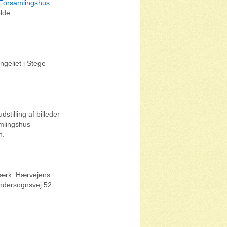
 Forsamlingshus
elde
ngeliet i Stege
stilling af billeder
amlingshus
n.
 værk: Hærvejens
øndersognsvej 52