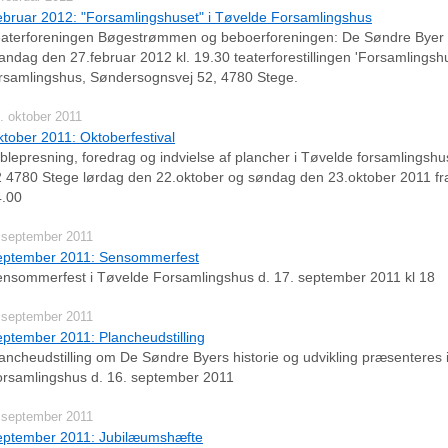
bruar 2012: "Forsamlingshuset" i Tøvelde Forsamlingshus
eaterforeningen Bøgestrømmen og beboerforeningen: De Søndre Byer
ndag den 27.februar 2012 kl. 19.30 teaterforestillingen 'Forsamlingshu
rsamlingshus, Søndersognsvej 52, 4780 Stege.
. oktober 2011
tober 2011: Oktoberfestival
lepresning, foredrag og indvielse af plancher i Tøvelde forsamlingsh
 4780 Stege lørdag den 22.oktober og søndag den 23.oktober 2011 fra K
4.00
 september 2011
eptember 2011: Sensommerfest
nsommerfest i Tøvelde Forsamlingshus d. 17. september 2011 kl 18
 september 2011
ptember 2011: Plancheudstilling
ancheudstilling om De Søndre Byers historie og udvikling præsenteres 
rsamlingshus d. 16. september 2011
 september 2011
eptember 2011: Jubilæumshæfte