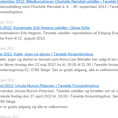
ptember 2012: Billedkunstneren Charlotte Rønsbøl udstiller i Tøvelde
leriudstilling med Charlotte Rønsbøl d. 4. - 30. september 2012 i Tøv
orsamlingshus
 juli 2012
li 2012: Kunstmaler Erik Hagens udstiller i Stege Kirke
nstmaleren Erik Hagens, Tøvelde udstiller reproduktion af Esbjerg Eva
rke frem til 12. august 2012.
 maj 2012
j 2012: Katte, piger og damer i Tøvelde forsamlingshus
atte, piger og damer'er temaet som Anna‐Lise Wendler har valgt til sin ud
m åbner tirsdag den 22.maj 2012 fra kl. 19.00 til 21.30 i Tøvelde fors
ndersognsvej 52, 4780 Stege. Der er gratis adgang, alle er velkomme
 april 2012
ril 2012: Ursula Munch-Petersen i Tøvelde Forsamlingshus
ramiker Ursula Munch‐Petersen, Tøvelde udstiller og fortæller om sit
dstavle fredag den 27.april 2012 kl. 18.00 i Tøvelde forsamlingshus, S
80 Stege.
r er gratis adgang og alle er velkommen.
 februar 2012