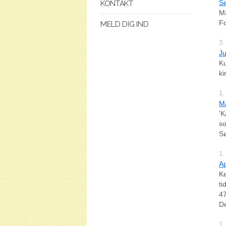
Se
KONTAKT
Ma
F
MELD DIG IND
3.
Ju
Ku
ki
1.
Ma
'K
so
Sø
1.
Ap
Ke
ti
47
De
1.