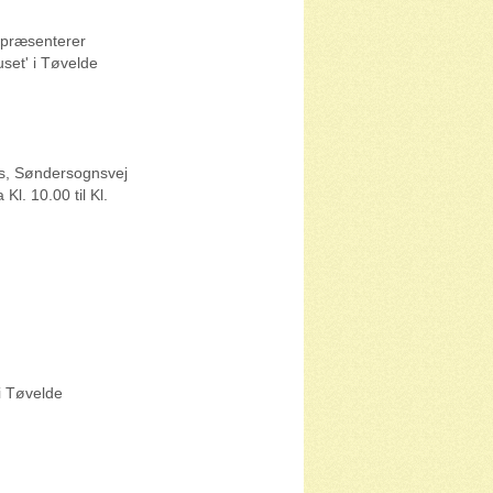
 præsenterer
set' i Tøvelde
us, Søndersognsvej
l. 10.00 til Kl.
i Tøvelde