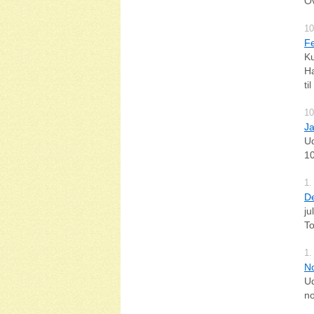
Ov
10
Fe
Ku
Ha
ti
10
Ja
Ud
10
1.
De
ju
To
1.
No
Ud
no