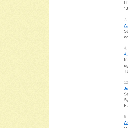
I 
"B
7.
A
Sø
og
4.
Au
Ku
og
Tø
12
Ju
Sø
Sy
Fo
5.
Ak