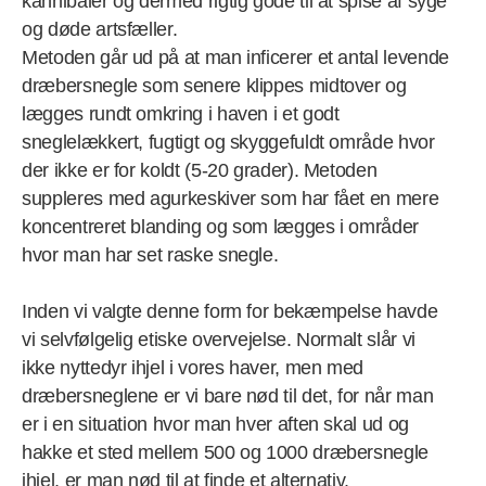
kannibaler og dermed rigtig gode til at spise af syge
og døde artsfæller.
Metoden går ud på at man inficerer et antal levende
dræbersnegle som senere klippes midtover og
lægges rundt omkring i haven i et godt
sneglelækkert, fugtigt og skyggefuldt område hvor
der ikke er for koldt (5-20 grader). Metoden
suppleres med agurkeskiver som har fået en mere
koncentreret blanding og som lægges i områder
hvor man har set raske snegle.
Inden vi valgte denne form for bekæmpelse havde
vi selvfølgelig etiske overvejelse. Normalt slår vi
ikke nyttedyr ihjel i vores haver, men med
dræbersneglene er vi bare nød til det, for når man
er i en situation hvor man hver aften skal ud og
hakke et sted mellem 500 og 1000 dræbersnegle
ihjel, er man nød til at finde et alternativ.