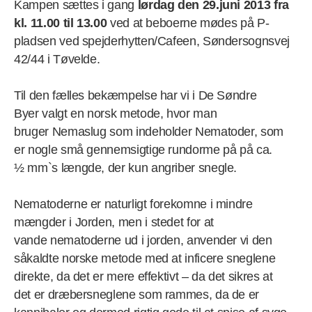
Kampen sættes i gang
lørdag den 29.juni 2013 fra
kl. 11.00 til 13.00
ved at beboerne mødes på P-
pladsen ved spejderhytten/Cafeen, Søndersognsvej
42/44 i Tøvelde.
Til den fælles bekæmpelse har vi i De Søndre
Byer valgt en norsk metode, hvor man
bruger Nemaslug som indeholder Nematoder, som
er nogle små gennemsigtige rundorme på på ca.
½ mm`s længde, der kun angriber snegle.
Nematoderne er naturligt forekomne i mindre
mængder i Jorden, men i stedet for at
vande nematoderne ud i jorden, anvender vi den
såkaldte norske metode med at inficere sneglene
direkte, da det er mere effektivt – da det sikres at
det er dræbersneglene som rammes, da de er